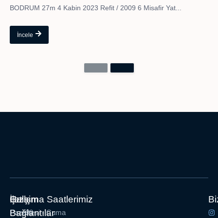
BODRUM 27m 4 Kabin 2023 Refit / 2009 6 Misafir Yat...
İncele
İletişim
Hızlı
Çalışma Saatlerimiz
Bi
Bağlantılar
Pazartesi - Cuma
+90