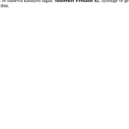
 ve manevra kabiliyeti sağlar.
Sunseeker Predator 82
, flybridge ve ge
ihtir.