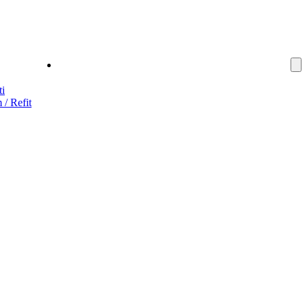
İletişim
i
/ Refit