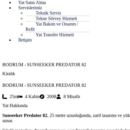
Yat Satın Alma
Servislerimiz
Teknik Servis
Tekne Sörvey Hizmeti
Yat Bakım ve Onarım /
Refit
Yat Transfer Hizmeti
İletişim
İletişime Geç
BODRUM - SUNSEEKER PREDATOR 82
Kiralık
BODRUM - SUNSEEKER PREDATOR 82
25m
4 Kabin
2008
8 Misafir
Yat Hakkında
Sunseeker Predator 82
, 25 metre uzunluğunda, zarif tasarımı ve yük
sunar.