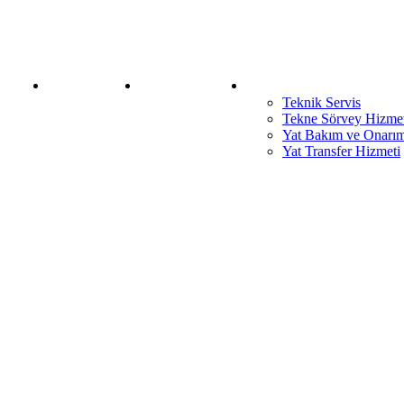
ımızda
Yat Kiralama
Yat Satın Alma
Servislerimiz
Teknik Servis
Tekne Sörvey Hizmet
Yat Bakım ve Onarım 
Yat Transfer Hizmeti