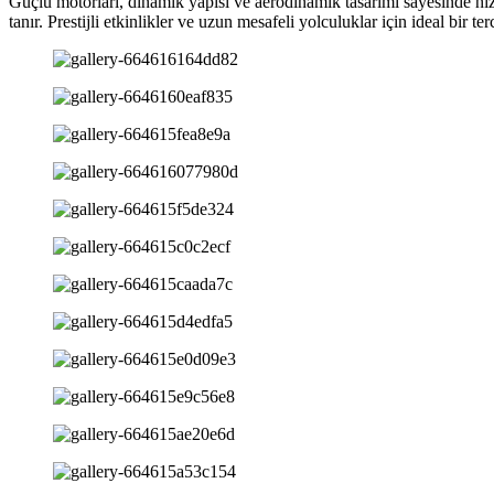
Güçlü motorları, dinamik yapısı ve aerodinamik tasarımı sayesinde hız
tanır. Prestijli etkinlikler ve uzun mesafeli yolculuklar için ideal bir terc