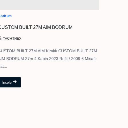
Bodrum
CUSTOM BUILT 27M AIM BODRUM
YACHTNEX
CUSTOM BUILT 27M AIM Kiralık CUSTOM BUILT 27M
IM BODRUM 27m 4 Kabin 2023 Refit / 2009 6 Misafir
at...
İncele