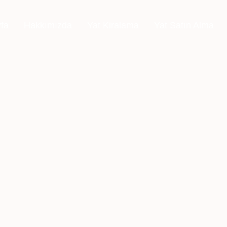
fa
Hakkımızda
Yat Kiralama
Yat Satın Alma