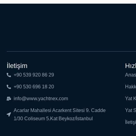
İletişim
Hız
+90 539 920 86 29
Anas
+90 530 696 18 20
Hakk
info@www.yachtnex.com
Yat 
Acarlar Mahallesi Acarkent Sitesi 9. Cadde
Yat 
1/30 Coliseum 5.Kat Beykoz/İstanbul
İleti