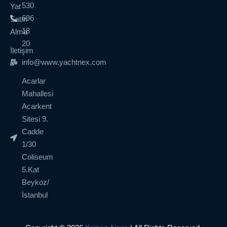
530
Yat
696
Satın
18
Alma
20
İletişim
info@www.yachtnex.com
Acarlar
Mahallesi
Acarkent
Sitesi 9.
Cadde
1/30
Coliseum
5.Kat
Beykoz/
İstanbul