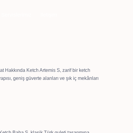
Servislerimiz
İletişim
kkında Ketch Artemis S, zarif bir ketch
apısı, geniş güverte alanları ve şık iç mekânları
 Baba S, klasik Türk guleti tasarımına