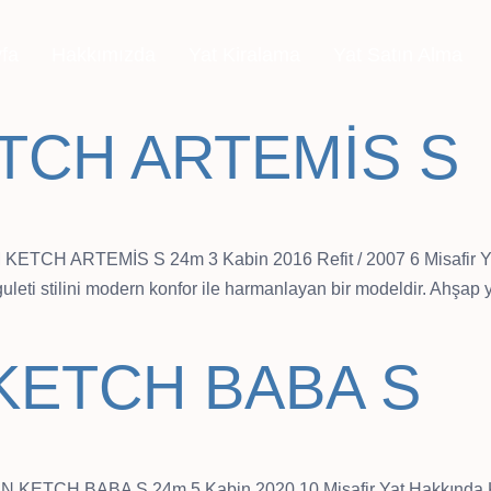
fa
Hakkımızda
Yat Kiralama
Yat Satın Alma
TCH ARTEMİS S
 ARTEMİS S 24m 3 Kabin 2016 Refit / 2007 6 Misafir Yat Ha
uleti stilini modern konfor ile harmanlayan bir modeldir. Ahşap y
KETCH BABA S
CH BABA S 24m 5 Kabin 2020 10 Misafir Yat Hakkında Ketch