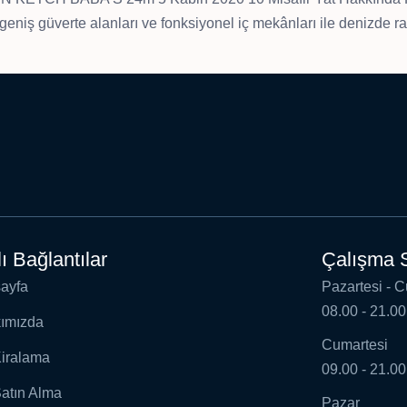
, geniş güverte alanları ve fonksiyonel iç mekânları ile denizde r
lı Bağlantılar
Çalışma S
ayfa
Pazartesi - 
08.00 - 21.00
ımızda
Cumartesi
Kiralama
09.00 - 21.00
Satın Alma
Pazar