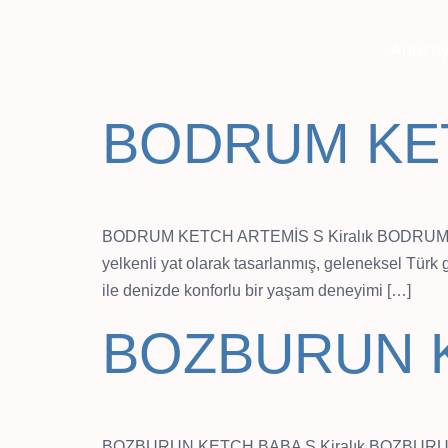
Anasay
BODRUM KE
BODRUM KETCH ARTEMİS S Kiralık BODRUM KETCH
yelkenli yat olarak tasarlanmış, geleneksel Türk g
ile denizde konforlu bir yaşam deneyimi […]
BOZBURUN 
BOZBURUN KETCH BABA S Kiralık BOZBURUN KET