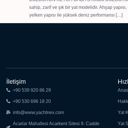
sahip, zarif ve şık bir yat modelidir. Ahşap yapısı
yelken yapısı ile yüksek deniz performansı […]
İletişim
Hız
+90 539 920 86 29
Anas
+90 530 696 18 20
Hakk
info@www.yachtnex.com
Yat 
Acarlar Mahallesi Acarkent Sitesi 9. Cadde
Yat 