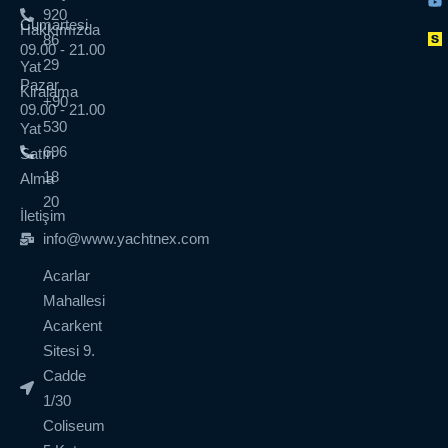
920
Cumartesi
Hakkımızda
86
09.00 - 21.00
29
Yat
Pazar
Kiralama
+90
09.00 - 21.00
530
Yat
696
Satın
18
Alma
20
İletişim
info@www.yachtnex.com
Acarlar
Mahallesi
Acarkent
Sitesi 9.
Cadde
1/30
Coliseum